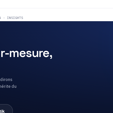
N · INSIGHTS
r-mesure,
 dirons
mérite du
gik