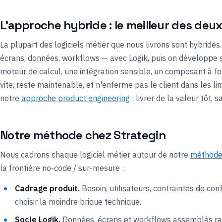
L'approche hybride : le meilleur des de
La plupart des logiciels métier que nous livrons sont hybrid
écrans, données, workflows — avec Logik, puis on développe sur
moteur de calcul, une intégration sensible, un composant à fo
vite, reste maintenable, et n'enferme pas le client dans les li
notre
approche product engineering
: livrer de la valeur tôt, s
Notre méthode chez Strategin
Nous cadrons chaque logiciel métier autour de notre
méthode 
la frontière no-code / sur-mesure :
Cadrage produit.
Besoin, utilisateurs, contraintes de co
choisir la moindre brique technique.
Socle Logik.
Données, écrans et workflows assemblés rap