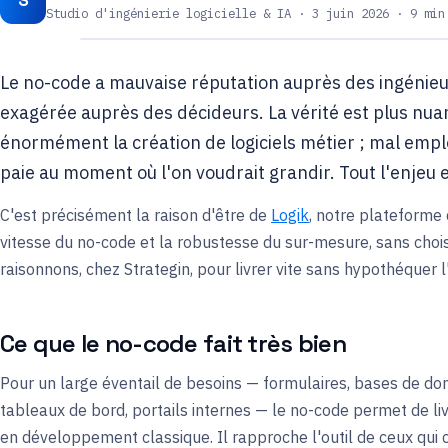
S
Studio d'ingénierie logicielle & IA · 3 juin 2026 · 9 min
Le no-code a mauvaise réputation auprès des ingénieur
exagérée auprès des décideurs. La vérité est plus nuan
énormément la création de logiciels métier ; mal employ
paie au moment où l'on voudrait grandir. Tout l'enjeu e
C'est précisément la raison d'être de
Logik
, notre plateforme 
vitesse du no-code et la robustesse du sur-mesure, sans choi
raisonnons, chez Strategin, pour livrer vite sans hypothéquer l'
Ce que le no-code fait très bien
Pour un large éventail de besoins — formulaires, bases de don
tableaux de bord, portails internes — le no-code permet de li
en développement classique. Il rapproche l'outil de ceux qui c