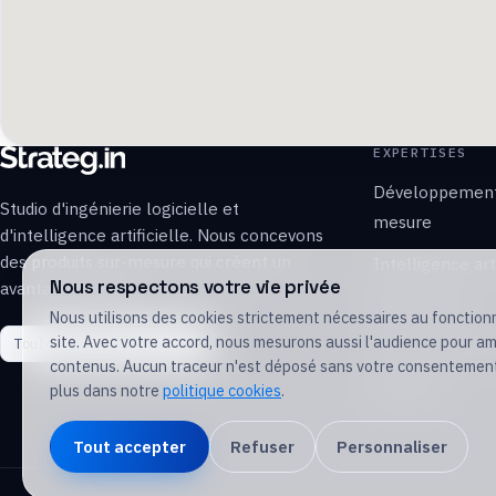
EXPERTISES
Développement
Studio d'ingénierie logicielle et
mesure
d'intelligence artificielle. Nous concevons
des produits sur-mesure qui créent un
Intelligence arti
Nous respectons votre vie privée
avantage durable.
Édition SaaS
Nous utilisons des cookies strictement nécessaires au fonctio
site. Avec votre accord, nous mesurons aussi l'audience pour am
Toulouse
Remote-first
Data, Cloud & 
contenus. Aucun traceur n'est déposé sans votre consentement
Méthode
plus dans notre
politique cookies
.
Tout accepter
Refuser
Personnaliser