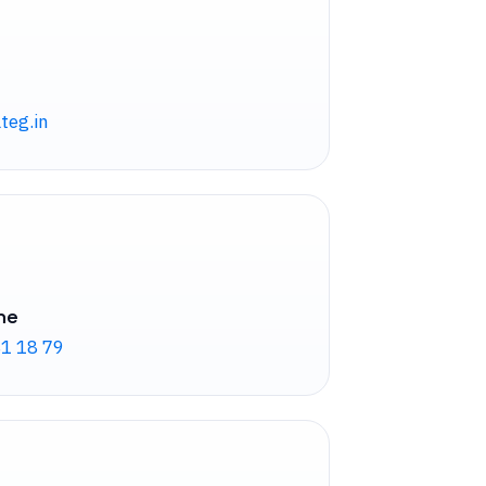
teg.in
ne
81 18 79