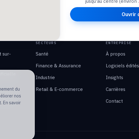
jusqu'au centre (environ 
Ouvrir
SECTEURS
ENTREPRISE
 sur-
Santé
À propos
Finance & Assurance
Logiciels édités
ficielle
Industrie
Insights
Retail & E-commerce
Carrières
nnement du
éliorer nos
DevOps
Contact
. En savoir