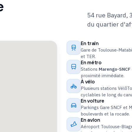
e
54 rue Bayard, 
du quartier d'af
En train
Gare de Toulouse-Matabia
et TER.
En métro
Stations
Marengo-SNCF
proximité immédiate.
À vélo
Plusieurs stations VélôTo
cyclables le long du cana
En voiture
Parkings Gare SNCF et M
boulevards et la rocade.
En avion
Aéroport Toulouse-Blagn