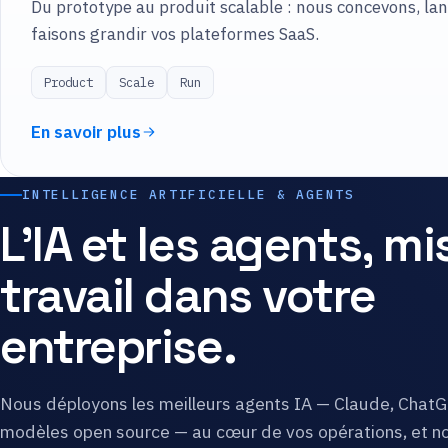
Du prototype au produit scalable : nous concevons, la
faisons grandir vos plateformes SaaS.
Product
Scale
Run
En savoir plus
INTELLIGENCE ARTIFICIELLE & AGENTS
L'IA et les agents, mi
travail dans votre
entreprise.
Nous déployons les meilleurs agents IA — Claude, ChatG
modèles open source — au cœur de vos opérations, et n