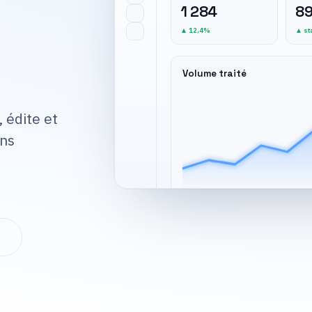
1 284
8
▲ 12,4%
▲ st
Volume traité
, édite et
ons