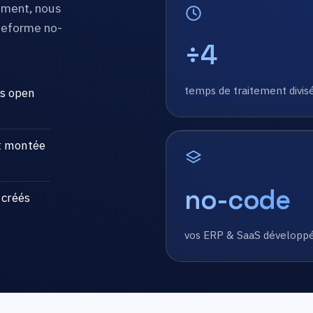
ement, nous
ateforme no-
÷4
temps de traitement divis
es open
t montée
no-code
 créés
vos ERP & SaaS développé