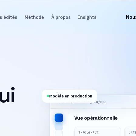
s édités
Méthode
À propos
Insights
Nou
ui
Modèle en production
app.strateg.in/ops
Vue opérationnelle
THROUGHPUT
LAT