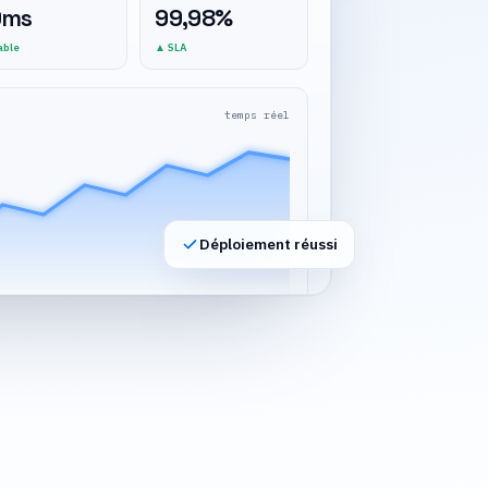
9ms
99,98%
able
▲ SLA
temps réel
Déploiement réussi