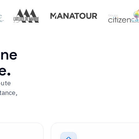
une
e.
oute
itance,