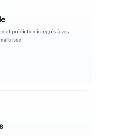
le
n et prédiction intégrés à vos
maîtrisée.
s