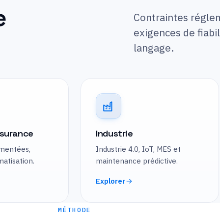
e
Contraintes réglem
exigences de fiabil
langage.
ssurance
Industrie
ementées,
Industrie 4.0, IoT, MES et
matisation.
maintenance prédictive.
Explorer
MÉTHODE