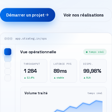
Démarrer un projet
Voir nos réalisations
app.strateg.in/ops
Vue opérationnelle
● temps réel
THROUGHPUT
LATENCE P95
DISPO.
1 284
89ms
99,98%
▲ 12,4%
▲ stable
▲ SLA
Volume traité
temps réel