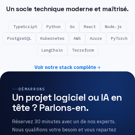
Un socle technique moderne et maîtrisé.
TypeScript
Python
Go
React
Node.js
PostgreSQL
Kubernetes
AWS
Azure
PyTorch
LangChain
Terraform
Voir notre stack complète
DÉMARRONS
Un projet logiciel ou IA en
tête ? Parlons-en.
Réservez 30 minutes avec un de nos experts.
Nous qualifions votre besoin et vous repartez